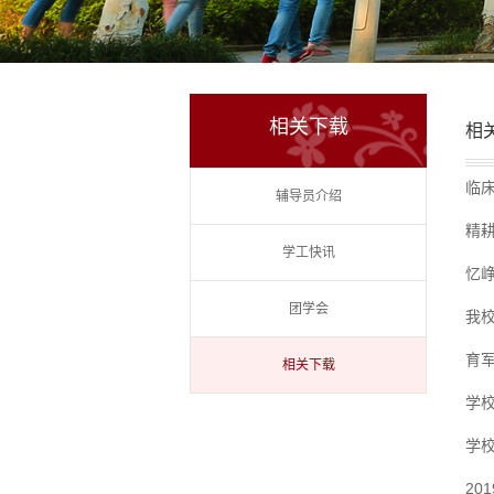
相关下载
相
临
辅导员介绍
精
学工快讯
忆
团学会
我
育军
相关下载
学
学
20