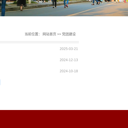
当前位置：
网站首页
>>
党团建设
2025-03-21
2024-12-13
2024-10-18