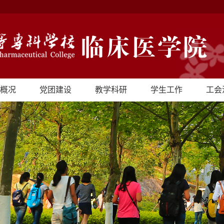
概况
党团建设
教学科研
学生工作
工会