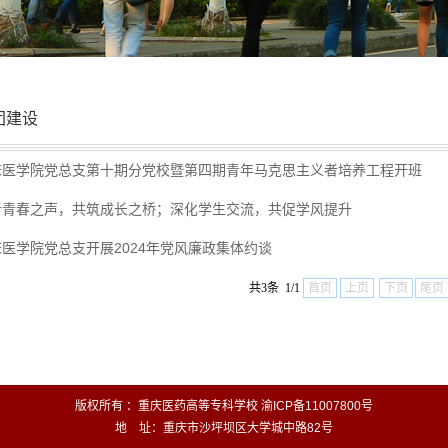
团建设
床医学院党总支第十期分党校暨第四期青年马克思主义者培养工程开班
听青春之声，共筑成长之桥；深化学生交流，共促学风提升
医学院党总支开展2024年党风廉政集体约谈
共3条 1/1
首页
上页
下页
尾页
版权所有 ：重庆医药高等专科学校 渝ICP备11007800号
地 址：重庆市沙坪坝区大学城中路82号