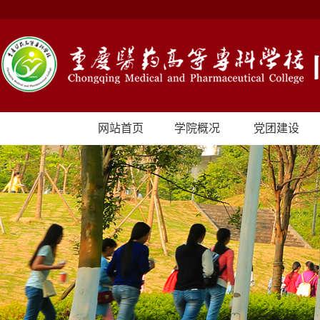
网站首页
学院概况
党团建设