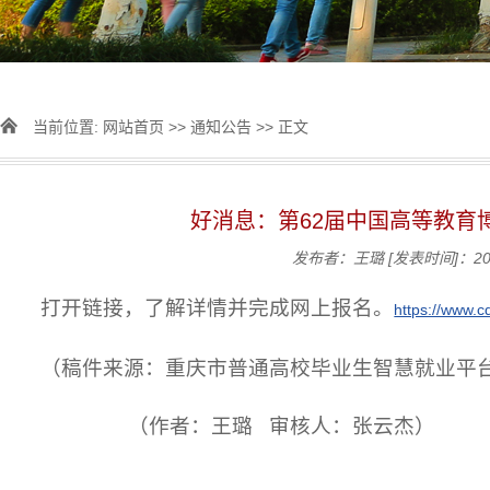
当前位置:
网站首页
>>
通知公告
>> 正文
好消息：第62届中国高等教育博
发布者：王璐
[发表时间]：202
打开链接，了解详情并完成网上报名。
https://www.c
（稿件来源：重庆市普通高校毕业生智慧就业平台 
（作者：王璐 审核人：张云杰）