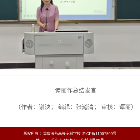
谭丽作总结发言
（作者：谢泱； 编辑：张瀚清； 审核：谭丽）
版权所有 ：重庆医药高等专科学校 渝ICP备11007800号